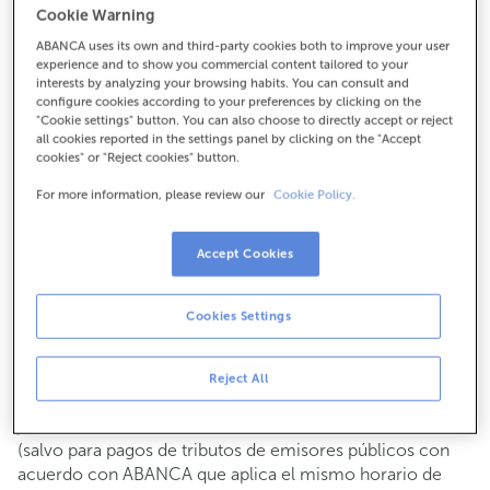
Cookie Warning
Para todo lo demás:
ABANCA uses its own and third-party cookies both to improve your user
981682668
experience and to show you commercial content tailored to your
interests by analyzing your browsing habits. You can consult and
configure cookies according to your preferences by clicking on the
Cómo llegar
"Cookie settings" button. You can also choose to directly accept or reject
all cookies reported in the settings panel by clicking on the "Accept
cookies" or "Reject cookies" button.
For more information, please review our
Cookie Policy.
Consulta todos los horarios
Gestiones comerciales
Accept Cookies
De lunes a viernes de
8:15 a 14:00.
Puedes pedir
cita previa
y te atenderemos el día y hora
que elijas.
Cookies Settings
Operaciones con efectivo
Clientes: de lunes a viernes de 8:15 a 11:00
Reject All
Si no eres cliente, el horario de caja será los
martes y
de cada mes de 08:15 a 11:00
jueves del 6 al 24
(salvo para pagos de tributos de emisores públicos con
acuerdo con ABANCA que aplica el mismo horario de