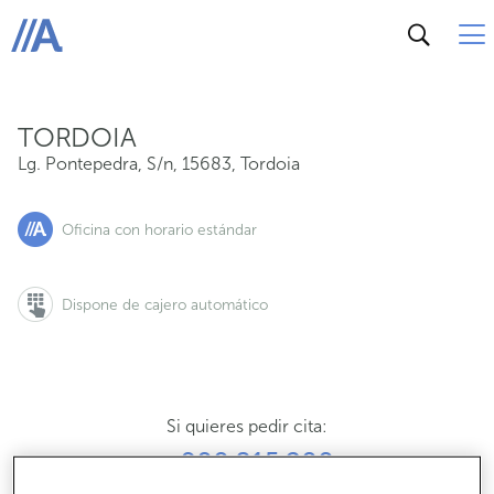
Lg. Pontepedra, S/n, 15683, Tordoia
ABANCA
TORDOIA
Lg. Pontepedra, S/n
,
15683
,
Tordoia
Oficina con horario estándar
Dispone de cajero automático
Si quieres pedir cita:
900 815 200