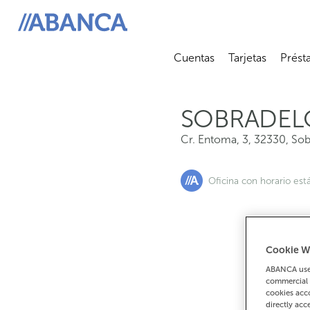
Cr. Entoma, 3, 32330, Sobradelo
ABANCA
Cuentas
Tarjetas
Prést
Abrir submenú
Abrir 
SOBRADEL
Cr. Entoma, 3
,
32330
,
Sob
Oficina con horario est
Cookie W
Si
ABANCA uses
commercial 
cookies acco
directly acc