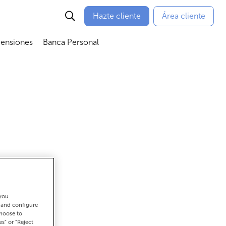
Hazte cliente
Área cliente
Pensiones
Banca Personal
nú
Abrir submenú
Abrir submenú
 you
ar
t and configure
choose to
es" or "Reject