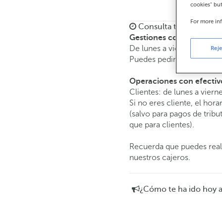
cookies" bu
For more in
Consulta todos los hor
Gestiones comerciales
De lunes a viernes de
8:15
Reje
Puedes pedir
cita previa
y 
Operaciones con efectiv
Clientes: de lunes a viern
Si no eres cliente, el hora
(salvo para pagos de tri
que para clientes).
Recuerda que puedes reali
nuestros cajeros.
¿Cómo te ha ido hoy 