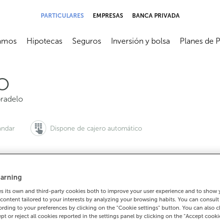
PARTICULARES
EMPRESAS
BANCA PRIVADA
amos
Hipotecas
Seguros
Inversión y bolsa
Planes de 
submenú
Abrir submenú
Abrir submenú
Abrir submenú
Abrir subme
O
radelo
ándar
Dispone de cajero automático
arning
 quieres pedir cita:
Para todo lo demás:
 its own and third-party cookies both to improve your user experience and to show
900 815 200
988335095
Cómo lleg
content tailored to your interests by analyzing your browsing habits. You can consul
rding to your preferences by clicking on the "Cookie settings" button. You can also 
ept or reject all cookies reported in the settings panel by clicking on the "Accept cooki