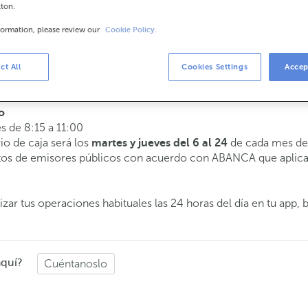
tton.
formation, please review our
Cookie Policy.
arios
 a 14:00.
ct All
Cookies Settings
Accep
te atenderemos el día y hora que elijas.
o
es de 8:15 a 11:00
rio de caja será los
de cada mes de 
martes y jueves del 6 al 24
butos de emisores públicos con acuerdo con ABANCA que aplica
zar tus operaciones habituales las 24 horas del día en tu app, 
aquí?
Cuéntanoslo