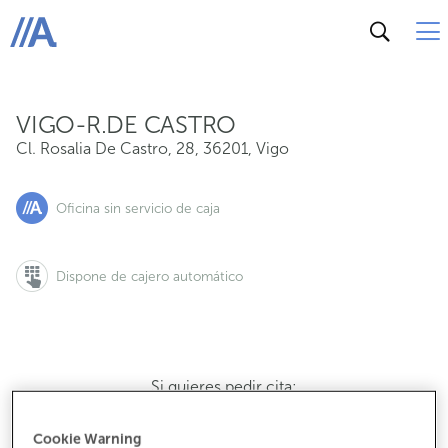
Cl. Rosalia De Castro, 28, 36201, Vigo
ABANCA
VIGO-R.DE CASTRO
Cl. Rosalia De Castro, 28
,
36201
,
Vigo
Oficina sin servicio de caja
Dispone de cajero automático
Si quieres pedir cita:
900 815 200
Cookie Warning