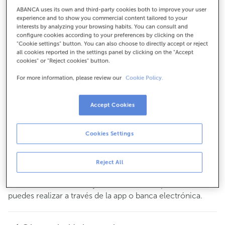
Para todo lo demás:
ABANCA uses its own and third-party cookies both to improve your user
experience and to show you commercial content tailored to your
986815001
interests by analyzing your browsing habits. You can consult and
configure cookies according to your preferences by clicking on the
"Cookie settings" button. You can also choose to directly accept or reject
all cookies reported in the settings panel by clicking on the "Accept
Cómo llegar
cookies" or "Reject cookies" button.
For more information, please review our
Cookie Policy.
Consulta todos los horarios
Accept Cookies
Gestiones comerciales
De lunes a viernes de
8:15 a 14:00.
Puedes pedir
cita previa
y te atenderemos el día y hora
Cookies Settings
que tú elijas.
Esta oficina no dispone de servicio de caja.
Reject All
Puedes realizar tus operaciones más habituales
en
en nuestros cajeros. El resto de operaciones las
efectivo
puedes realizar a través de la app o banca electrónica.