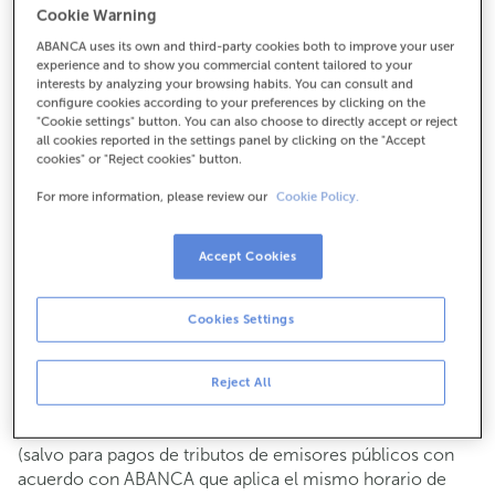
Cookie Warning
Para todo lo demás:
ABANCA uses its own and third-party cookies both to improve your user
955571017
experience and to show you commercial content tailored to your
interests by analyzing your browsing habits. You can consult and
configure cookies according to your preferences by clicking on the
Cómo llegar
"Cookie settings" button. You can also choose to directly accept or reject
all cookies reported in the settings panel by clicking on the "Accept
cookies" or "Reject cookies" button.
For more information, please review our
Cookie Policy.
Consulta todos los horarios
Gestiones comerciales
Accept Cookies
De lunes a viernes de
8:15 a 14:00.
Puedes pedir
cita previa
y te atenderemos el día y hora
que elijas.
Cookies Settings
Operaciones con efectivo
Clientes: de lunes a viernes de 8:15 a 11:00
Reject All
Si no eres cliente, el horario de caja será los
martes y
de cada mes de 08:15 a 11:00
jueves del 6 al 24
(salvo para pagos de tributos de emisores públicos con
acuerdo con ABANCA que aplica el mismo horario de