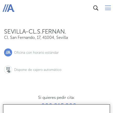
Cl. San Fernando, 17, 41004, Sevilla
ABANCA
SEVILLA-CL.S.FERNAN.
Cl. San Fernando, 17
,
41004
,
Sevilla
Oficina con horario estándar
Dispone de cajero automático
Si quieres pedir cita:
900 815 200