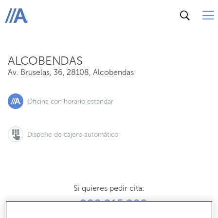
Av. Bruselas, 36, 28108, Alcobendas
ABANCA
ALCOBENDAS
Av. Bruselas, 36
,
28108
,
Alcobendas
Oficina con horario estándar
Dispone de cajero automático
Si quieres pedir cita:
900 815 200