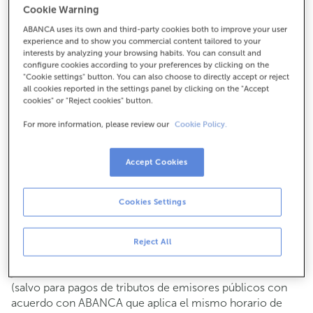
Cookie Warning
Para todo lo demás:
ABANCA uses its own and third-party cookies both to improve your user
910900782
experience and to show you commercial content tailored to your
interests by analyzing your browsing habits. You can consult and
configure cookies according to your preferences by clicking on the
Cómo llegar
"Cookie settings" button. You can also choose to directly accept or reject
all cookies reported in the settings panel by clicking on the "Accept
cookies" or "Reject cookies" button.
For more information, please review our
Cookie Policy.
Consulta todos los horarios
Gestiones comerciales
Accept Cookies
De lunes a viernes de
8:15 a 14:00.
Puedes pedir
cita previa
y te atenderemos el día y hora
que elijas.
Cookies Settings
Operaciones con efectivo
Clientes: de lunes a viernes de 8:15 a 11:00
Reject All
Si no eres cliente, el horario de caja será los
martes y
de cada mes de 08:15 a 11:00
jueves del 6 al 24
(salvo para pagos de tributos de emisores públicos con
acuerdo con ABANCA que aplica el mismo horario de