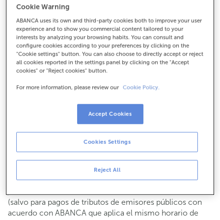
Cookie Warning
Para todo lo demás:
ABANCA uses its own and third-party cookies both to improve your user
910900785
experience and to show you commercial content tailored to your
interests by analyzing your browsing habits. You can consult and
configure cookies according to your preferences by clicking on the
Cómo llegar
"Cookie settings" button. You can also choose to directly accept or reject
all cookies reported in the settings panel by clicking on the "Accept
cookies" or "Reject cookies" button.
For more information, please review our
Cookie Policy.
Consulta todos los horarios
Gestiones comerciales
Accept Cookies
De lunes a viernes de
8:15 a 14:00.
Puedes pedir
cita previa
y te atenderemos el día y hora
que elijas.
Cookies Settings
Operaciones con efectivo
Clientes: de lunes a viernes de 8:15 a 11:00
Reject All
Si no eres cliente, el horario de caja será los
martes y
de cada mes de 08:15 a 11:00
jueves del 6 al 24
(salvo para pagos de tributos de emisores públicos con
acuerdo con ABANCA que aplica el mismo horario de