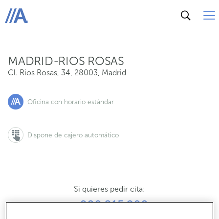
Cl. Rios Rosas, 34, 28003, Madrid
ABANCA
MADRID-RIOS ROSAS
Cl. Rios Rosas, 34
,
28003
,
Madrid
Oficina con horario estándar
Dispone de cajero automático
Si quieres pedir cita:
900 815 200