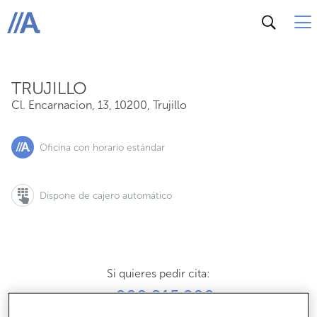
Cl. Encarnacion, 13, 10200, Trujillo
ABANCA
TRUJILLO
Cl. Encarnacion, 13
,
10200
,
Trujillo
Oficina con horario estándar
Dispone de cajero automático
Si quieres pedir cita:
900 815 200