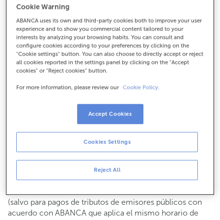
Cookie Warning
Para todo lo demás:
ABANCA uses its own and third-party cookies both to improve your user
927659021
experience and to show you commercial content tailored to your
interests by analyzing your browsing habits. You can consult and
configure cookies according to your preferences by clicking on the
Cómo llegar
"Cookie settings" button. You can also choose to directly accept or reject
all cookies reported in the settings panel by clicking on the "Accept
cookies" or "Reject cookies" button.
For more information, please review our
Cookie Policy.
Consulta todos los horarios
Gestiones comerciales
Accept Cookies
De lunes a viernes de
8:15 a 14:00.
Puedes pedir
cita previa
y te atenderemos el día y hora
que elijas.
Cookies Settings
Operaciones con efectivo
Clientes: de lunes a viernes de 8:15 a 11:00
Reject All
Si no eres cliente, el horario de caja será los
martes y
de cada mes de 08:15 a 11:00
jueves del 6 al 24
(salvo para pagos de tributos de emisores públicos con
acuerdo con ABANCA que aplica el mismo horario de