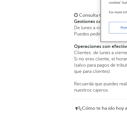
cookies" bu
For more in
Consulta todos los hor
Gestiones comerciales
De lunes a viernes de
8:15
Reje
Puedes pedir
cita previa
y 
Operaciones con efectiv
Clientes: de lunes a viern
Si no eres cliente, el hora
(salvo para pagos de tri
que para clientes).
Recuerda que puedes reali
nuestros cajeros.
¿Cómo te ha ido hoy 