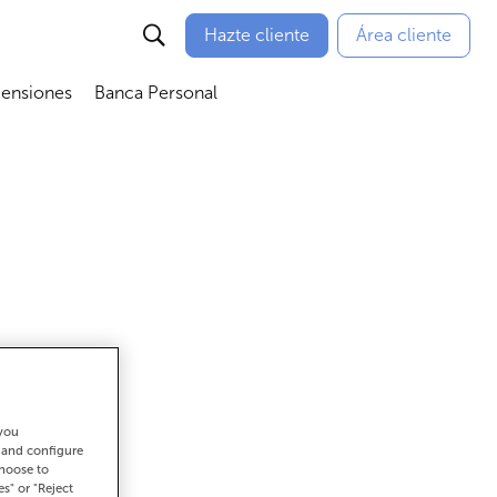
Hazte cliente
Área cliente
Pensiones
Banca Personal
nú
Abrir submenú
Abrir submenú
 you
ar
t and configure
choose to
es" or "Reject