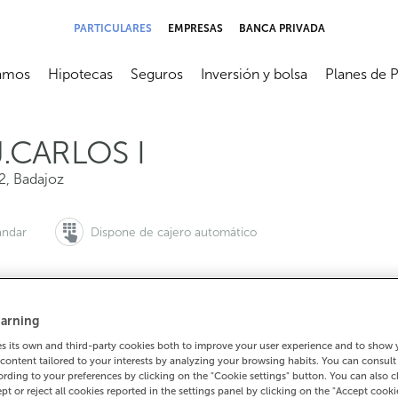
PARTICULARES
EMPRESAS
BANCA PRIVADA
amos
Hipotecas
Seguros
Inversión y bolsa
Planes de 
submenú
Abrir submenú
Abrir submenú
Abrir submenú
Abrir subme
.CARLOS I
2
,
Badajoz
ándar
Dispone de cajero automático
arning
 quieres pedir cita:
Para todo lo demás:
 its own and third-party cookies both to improve your user experience and to show
900 815 200
924221846
Cómo lleg
content tailored to your interests by analyzing your browsing habits. You can consul
rding to your preferences by clicking on the "Cookie settings" button. You can also 
ept or reject all cookies reported in the settings panel by clicking on the "Accept cooki