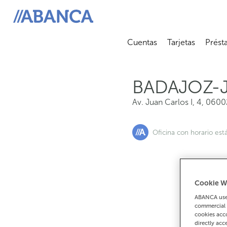
Av. Juan Carlos I, 4, 06002, Badajoz
ABANCA
Cuentas
Tarjetas
Prést
Abrir submenú
Abrir 
BADAJOZ-J
Av. Juan Carlos I, 4
,
0600
Oficina con horario est
Cookie W
Si
ABANCA uses
commercial 
cookies acco
directly acc