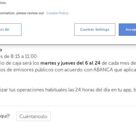
tton.
formation, please review our
Cookie Policy.
arios
 a 14:00.
ct All
Cookies Settings
Accep
te atenderemos el día y hora que elijas.
o
es de 8:15 a 11:00
rio de caja será los
de cada mes de 
martes y jueves del 6 al 24
butos de emisores públicos con acuerdo con ABANCA que aplica
zar tus operaciones habituales las 24 horas del día en tu app, 
aquí?
Cuéntanoslo