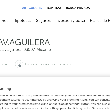
PARTICULARES
EMPRESAS
BANCA PRIVADA
amos
Hipotecas
Seguros
Inversión y bolsa
Planes de 
submenú
Abrir submenú
Abrir submenú
Abrir submenú
Abrir subme
AV.AGUILERA
q.av.aguilera
,
03007
,
Alicante
ándar
Dispone de cajero automático
arning
 quieres pedir cita:
Para todo lo demás:
 its own and third-party cookies both to improve your user experience and to show
900 815 200
965910953
Cómo lleg
content tailored to your interests by analyzing your browsing habits. You can consul
rding to your preferences by clicking on the "Cookie settings" button. You can also 
ept or reject all cookies reported in the settings panel by clicking on the "Accept cooki