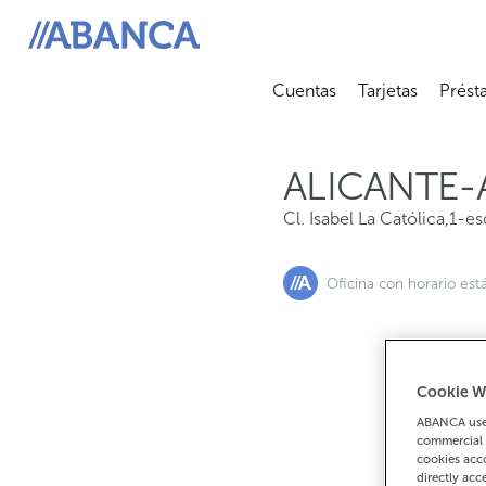
Cl. Isabel La Católica,1-esq.av.aguilera, 03007, Alicante
ABANCA
Cuentas
Tarjetas
Prést
Abrir submenú
Abrir 
ALICANTE-
Cl. Isabel La Católica,1-es
Oficina con horario est
Cookie W
Si
ABANCA uses
commercial 
cookies acco
directly acc