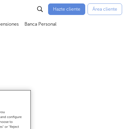
Hazte cliente
Área cliente
Pensiones
Banca Personal
nú
Abrir submenú
Abrir submenú
 you
ar
t and configure
choose to
es" or "Reject