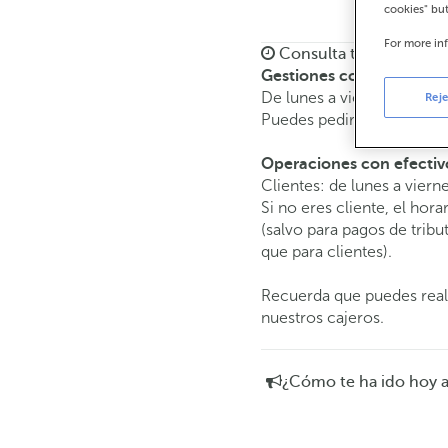
cookies" bu
For more in
Consulta todos los hor
Gestiones comerciales
De lunes a viernes de
8:15
Reje
Puedes pedir
cita previa
y 
Operaciones con efectiv
Clientes: de lunes a viern
Si no eres cliente, el hora
(salvo para pagos de tri
que para clientes).
Recuerda que puedes reali
nuestros cajeros.
¿Cómo te ha ido hoy 