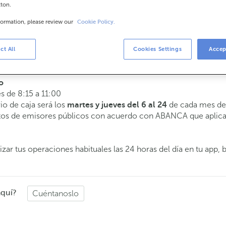
tton.
formation, please review our
Cookie Policy.
arios
 a 14:00.
ct All
Cookies Settings
Accep
te atenderemos el día y hora que elijas.
o
es de 8:15 a 11:00
rio de caja será los
de cada mes de 
martes y jueves del 6 al 24
butos de emisores públicos con acuerdo con ABANCA que aplica
zar tus operaciones habituales las 24 horas del día en tu app, 
aquí?
Cuéntanoslo