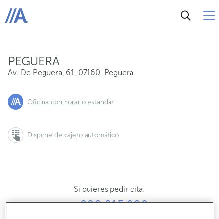
Av. De Peguera, 61, 07160, Peguera
ABANCA
PEGUERA
Av. De Peguera, 61
,
07160
,
Peguera
Oficina con horario estándar
Dispone de cajero automático
Si quieres pedir cita:
900 815 200