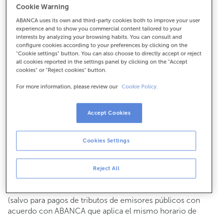
Cookie Warning
Para todo lo demás:
ABANCA uses its own and third-party cookies both to improve your user
971686862
experience and to show you commercial content tailored to your
interests by analyzing your browsing habits. You can consult and
configure cookies according to your preferences by clicking on the
Cómo llegar
"Cookie settings" button. You can also choose to directly accept or reject
all cookies reported in the settings panel by clicking on the "Accept
cookies" or "Reject cookies" button.
For more information, please review our
Cookie Policy.
Consulta todos los horarios
Gestiones comerciales
Accept Cookies
De lunes a viernes de
8:15 a 14:00.
Puedes pedir
cita previa
y te atenderemos el día y hora
que elijas.
Cookies Settings
Operaciones con efectivo
Clientes: de lunes a viernes de 8:15 a 11:00
Reject All
Si no eres cliente, el horario de caja será los
martes y
de cada mes de 08:15 a 11:00
jueves del 6 al 24
(salvo para pagos de tributos de emisores públicos con
acuerdo con ABANCA que aplica el mismo horario de