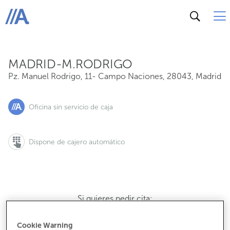
Pz. Manuel Rodrigo, 11- Campo Naciones, 28043, Madrid
ABANCA
MADRID-M.RODRIGO
Pz. Manuel Rodrigo, 11- Campo Naciones
,
28043
,
Madrid
Oficina sin servicio de caja
Dispone de cajero automático
Si quieres pedir cita:
900 815 200
Cookie Warning