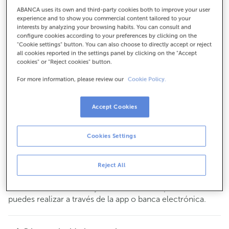
Para todo lo demás:
ABANCA uses its own and third-party cookies both to improve your user
experience and to show you commercial content tailored to your
917162007
interests by analyzing your browsing habits. You can consult and
configure cookies according to your preferences by clicking on the
"Cookie settings" button. You can also choose to directly accept or reject
all cookies reported in the settings panel by clicking on the "Accept
Cómo llegar
cookies" or "Reject cookies" button.
For more information, please review our
Cookie Policy.
Consulta todos los horarios
Accept Cookies
Gestiones comerciales
De lunes a viernes de
8:15 a 14:00.
Puedes pedir
cita previa
y te atenderemos el día y hora
Cookies Settings
que tú elijas.
Esta oficina no dispone de servicio de caja.
Reject All
Puedes realizar tus operaciones más habituales
en
en nuestros cajeros. El resto de operaciones las
efectivo
puedes realizar a través de la app o banca electrónica.