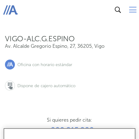
Av. Alcalde Gregorio Espino, 27, 36205, Vigo
ABANCA
VIGO-ALC.G.ESPINO
Av. Alcalde Gregorio Espino, 27
,
36205
,
Vigo
Oficina con horario estándar
Dispone de cajero automático
Si quieres pedir cita:
900 815 200