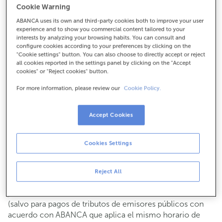
Cookie Warning
Para todo lo demás:
ABANCA uses its own and third-party cookies both to improve your user
986266122
experience and to show you commercial content tailored to your
interests by analyzing your browsing habits. You can consult and
configure cookies according to your preferences by clicking on the
Cómo llegar
"Cookie settings" button. You can also choose to directly accept or reject
all cookies reported in the settings panel by clicking on the "Accept
cookies" or "Reject cookies" button.
For more information, please review our
Cookie Policy.
Consulta todos los horarios
Gestiones comerciales
Accept Cookies
De lunes a viernes de
8:15 a 14:00.
Puedes pedir
cita previa
y te atenderemos el día y hora
que elijas.
Cookies Settings
Operaciones con efectivo
Clientes: de lunes a viernes de 8:15 a 11:00
Reject All
Si no eres cliente, el horario de caja será los
martes y
de cada mes de 08:15 a 11:00
jueves del 6 al 24
(salvo para pagos de tributos de emisores públicos con
acuerdo con ABANCA que aplica el mismo horario de