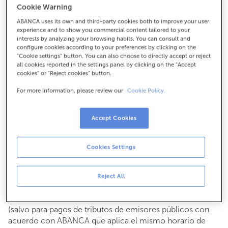
Cookie Warning
Para todo lo demás:
ABANCA uses its own and third-party cookies both to improve your user
982570012
experience and to show you commercial content tailored to your
interests by analyzing your browsing habits. You can consult and
configure cookies according to your preferences by clicking on the
Cómo llegar
"Cookie settings" button. You can also choose to directly accept or reject
all cookies reported in the settings panel by clicking on the "Accept
cookies" or "Reject cookies" button.
For more information, please review our
Cookie Policy.
Consulta todos los horarios
Gestiones comerciales
Accept Cookies
De lunes a viernes de
8:15 a 14:00.
Puedes pedir
cita previa
y te atenderemos el día y hora
que elijas.
Cookies Settings
Operaciones con efectivo
Clientes: de lunes a viernes de 8:15 a 11:00
Reject All
Si no eres cliente, el horario de caja será los
martes y
de cada mes de 08:15 a 11:00
jueves del 6 al 24
(salvo para pagos de tributos de emisores públicos con
acuerdo con ABANCA que aplica el mismo horario de