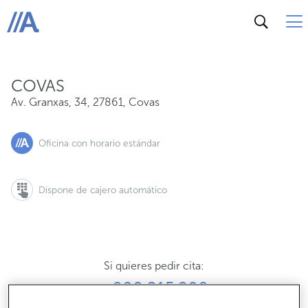
Av. Granxas, 34, 27861, Covas
ABANCA
COVAS
Av. Granxas, 34
,
27861
,
Covas
Oficina con horario estándar
Dispone de cajero automático
Si quieres pedir cita:
900 815 200