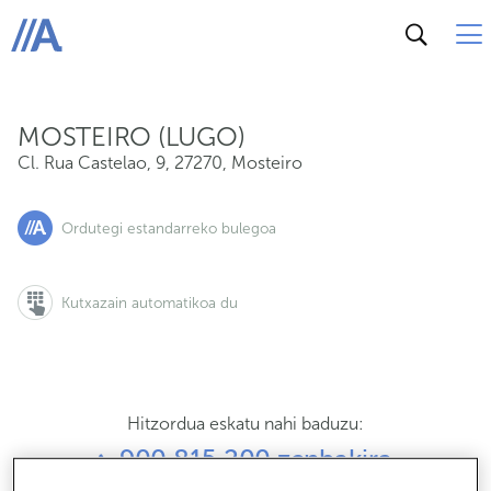
Cl. Rua Castelao, 9, 27270, Mosteiro
ABANCA
MOSTEIRO (LUGO)
Cl. Rua Castelao, 9
,
27270
,
Mosteiro
Ordutegi estandarreko bulegoa
Kutxazain automatikoa du
Hitzordua eskatu nahi baduzu:
900 815 200 zenbakira