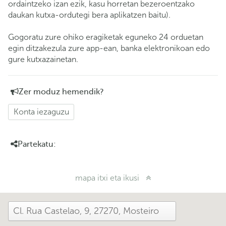
ordaintzeko izan ezik, kasu horretan bezeroentzako
daukan kutxa-ordutegi bera aplikatzen baitu).
Gogoratu zure ohiko eragiketak eguneko 24 orduetan
egin ditzakezula zure app-ean, banka elektronikoan edo
gure kutxazainetan.
Zer moduz hemendik?
Konta iezaguzu
Partekatu:
mapa itxi eta ikusi