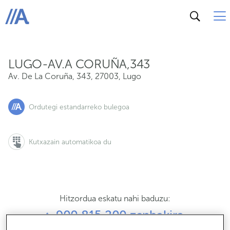
Av. De La Coruña, 343, 27003, Lugo
ABANCA
LUGO-AV.A CORUÑA,343
Av. De La Coruña, 343
,
27003
,
Lugo
Ordutegi estandarreko bulegoa
Kutxazain automatikoa du
Hitzordua eskatu nahi baduzu:
900 815 200 zenbakira