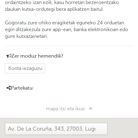
ordaintzeko izan ezik, kasu horretan bezeroentzako
daukan kutxa-ordutegi bera aplikatzen baitu).
Gogoratu zure ohiko eragiketak eguneko 24 orduetan
egin ditzakezula zure app-ean, banka elektronikoan edo
gure kutxazainetan.
Zer moduz hemendik?
Konta iezaguzu
Partekatu:
mapa itxi eta ikusi