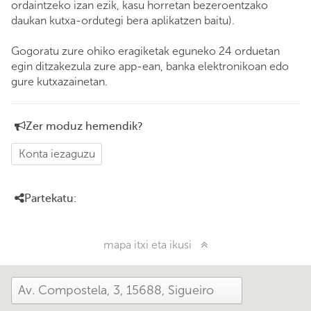
ordaintzeko izan ezik, kasu horretan bezeroentzako
daukan kutxa-ordutegi bera aplikatzen baitu).
Gogoratu zure ohiko eragiketak eguneko 24 orduetan
egin ditzakezula zure app-ean, banka elektronikoan edo
gure kutxazainetan.
Zer moduz hemendik?
Konta iezaguzu
Partekatu:
mapa itxi eta ikusi