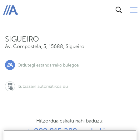
Av. Compostela, 3, 15688, Sigueiro
ABANCA
SIGUEIRO
Av. Compostela, 3
,
15688
,
Sigueiro
Ordutegi estandarreko bulegoa
Kutxazain automatikoa du
Hitzordua eskatu nahi baduzu:
900 815 200 zenbakira