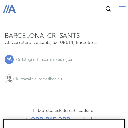
Cl. Carretera De Sants, 52, 08014, Barcelona
ABANCA
BARCELONA-CR. SANTS
Cl. Carretera De Sants, 52
,
08014
,
Barcelona
Ordutegi estandarreko bulegoa
Kutxazain automatikoa du
Hitzordua eskatu nahi baduzu:
900 815 200 zenbakira