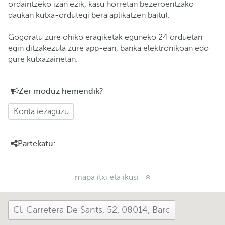
ordaintzeko izan ezik, kasu horretan bezeroentzako
daukan kutxa-ordutegi bera aplikatzen baitu).
Gogoratu zure ohiko eragiketak eguneko 24 orduetan
egin ditzakezula zure app-ean, banka elektronikoan edo
gure kutxazainetan.
Zer moduz hemendik?
Konta iezaguzu
Partekatu:
mapa itxi eta ikusi