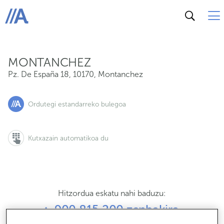
Pz. De España 18, 10170, Montanchez
ABANCA
MONTANCHEZ
Pz. De España 18
,
10170
,
Montanchez
Ordutegi estandarreko bulegoa
Kutxazain automatikoa du
Hitzordua eskatu nahi baduzu:
900 815 200 zenbakira