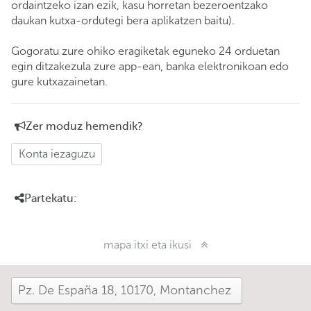
ordaintzeko izan ezik, kasu horretan bezeroentzako
daukan kutxa-ordutegi bera aplikatzen baitu).
Gogoratu zure ohiko eragiketak eguneko 24 orduetan
egin ditzakezula zure app-ean, banka elektronikoan edo
gure kutxazainetan.
Zer moduz hemendik?
Konta iezaguzu
Partekatu:
mapa itxi eta ikusi