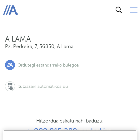
Pz. Pedreira, 7, 36830, A Lama
ABANCA
A LAMA
Pz. Pedreira, 7
,
36830
,
A Lama
Ordutegi estandarreko bulegoa
Kutxazain automatikoa du
Hitzordua eskatu nahi baduzu:
900 815 200 zenbakira