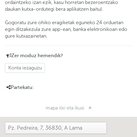
ordaintzeko izan ezik, kasu horretan bezeroentzako
daukan kutxa-ordutegi bera aplikatzen baitu).
Gogoratu zure ohiko eragiketak eguneko 24 orduetan
egin ditzakezula zure app-ean, banka elektronikoan edo
gure kutxazainetan.
Zer moduz hemendik?
Konta iezaguzu
Partekatu:
mapa itxi eta ikusi