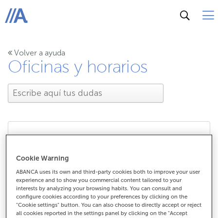
ABANCA
Volver a ayuda
Oficinas y horarios
¿ABANCA tiene oficinas
Cookie Warning
en el extranjero?
ABANCA uses its own and third-party cookies both to improve your user
experience and to show you commercial content tailored to your
interests by analyzing your browsing habits. You can consult and
configure cookies according to your preferences by clicking on the
"Cookie settings" button. You can also choose to directly accept or reject
¿ABANCA tiene oficinas en el
all cookies reported in the settings panel by clicking on the "Accept