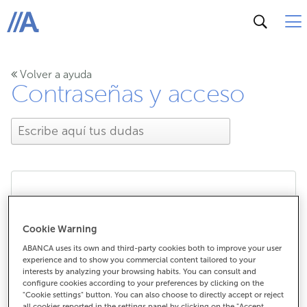
ABANCA
Volver a ayuda
Contraseñas y acceso
¿Cómo acceder al buzón
Cookie Warning
digital?
ABANCA uses its own and third-party cookies both to improve your user
experience and to show you commercial content tailored to your
interests by analyzing your browsing habits. You can consult and
configure cookies according to your preferences by clicking on the
"Cookie settings" button. You can also choose to directly accept or reject
¿Cómo acceder al buzón digital?
all cookies reported in the settings panel by clicking on the "Accept