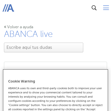
ABANCA
Volver a ayuda
ABANCA live
¿Cómo disfruto de las
Cookie Warning
ventajas de ABANCA live
ABANCA uses its own and third-party cookies both to improve your user
experience and to show you commercial content tailored to your
Cultura?
interests by analyzing your browsing habits. You can consult and
configure cookies according to your preferences by clicking on the
"Cookie settings" button. You can also choose to directly accept or reject
all cookies reported in the settings panel by clicking on the "Accept