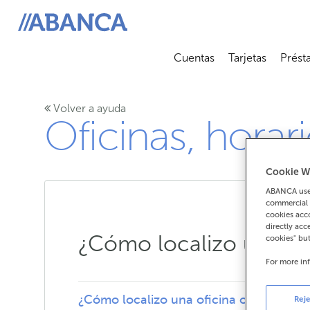
ABANCA
Cuentas
Tarjetas
Prést
Abrir submenú
Abrir 
Volver a ayuda
Oficinas, horari
Cookie W
ABANCA uses
commercial 
cookies acco
directly acc
¿Cómo localizo una of
cookies" bu
For more in
¿Cómo localizo una oficina o cajero d
Reje