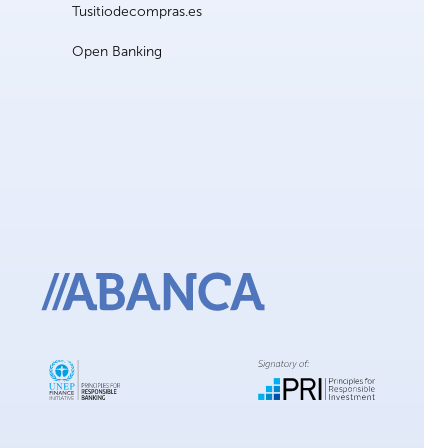
Tusitiodecompras.es
Open Banking