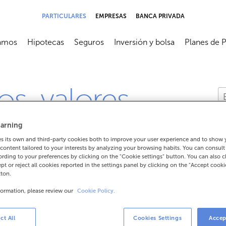
PARTICULARES
EMPRESAS
BANCA PRIVADA
amos
Hipotecas
Seguros
Inversión y bolsa
Planes de 
submenú
Abrir submenú
Abrir submenú
Abrir submenú
Abrir subme
os, valores
arning
 its own and third-party cookies both to improve your user experience and to show
content tailored to your interests by analyzing your browsing habits. You can consul
rding to your preferences by clicking on the "Cookie settings" button. You can also 
ept or reject all cookies reported in the settings panel by clicking on the "Accept cooki
icina o cajero de ABANCA?
tton.
formation, please review our
Cookie Policy.
e ABANCA?
ct All
Cookies Settings
Accep