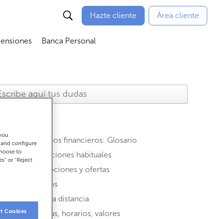
Hazte cliente
Área cliente
Pensiones
Banca Personal
nú
Abrir submenú
Abrir submenú
 you
Términos financieros: Glosario
t and configure
choose to
Operaciones habituales
es" or "Reject
Promociones y ofertas
Seguros
Banca a distancia
t Cookies
Oficinas, horarios, valores