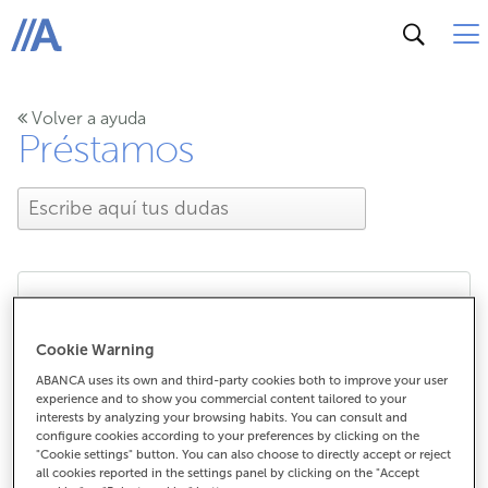
ABANCA
Volver a ayuda
Préstamos
¿Cómo puedo calcular la
Cookie Warning
cuota de un préstamo?
ABANCA uses its own and third-party cookies both to improve your user
experience and to show you commercial content tailored to your
interests by analyzing your browsing habits. You can consult and
configure cookies according to your preferences by clicking on the
"Cookie settings" button. You can also choose to directly accept or reject
¿Cómo puedo calcular la cuota de un
all cookies reported in the settings panel by clicking on the "Accept