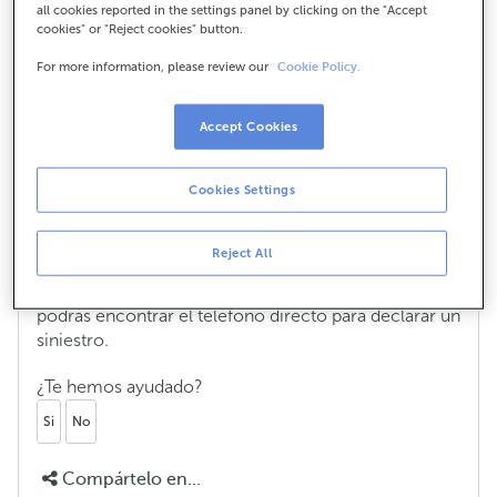
all cookies reported in the settings panel by clicking on the "Accept
cookies" or "Reject cookies" button.
For more information, please review our
Cookie Policy.
¿Cómo puedo comunicar un siniestro
cuando tengo un seguro con ABANCA?
Accept Cookies
Si necesitas dar de alta un siniestro y tu seguro está
contratado en ABANCA, puedes hacerlo desde el
Cookies Settings
apartado de Seguros de tu app. Selecciona el seguro
(coche, hogar...) > Gestionar > Tengo un siniestro, y
sigue los pasos.
Reject All
Para cualquier seguro, recuerda que en tu contrato
podrás encontrar el teléfono directo para declarar un
siniestro.
¿Te hemos ayudado?
Si
No
Compártelo en...