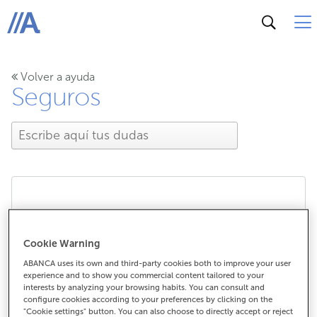
ABANCA
Volver a ayuda
Seguros
¿Cómo puedo comunicar
un siniestro cuando
Cookie Warning
ABANCA uses its own and third-party cookies both to improve your user
tengo un seguro con
experience and to show you commercial content tailored to your
interests by analyzing your browsing habits. You can consult and
configure cookies according to your preferences by clicking on the
ABANCA?
"Cookie settings" button. You can also choose to directly accept or reject