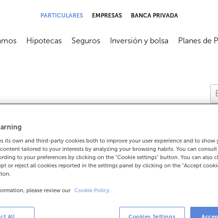
PARTICULARES
EMPRESAS
BANCA PRIVADA
amos
Hipotecas
Seguros
Inversión y bolsa
Planes de 
submenú
Abrir submenú
Abrir submenú
Abrir submenú
Abrir subme
arning
 its own and third-party cookies both to improve your user experience and to show
content tailored to your interests by analyzing your browsing habits. You can consul
rding to your preferences by clicking on the "Cookie settings" button. You can also 
ept or reject all cookies reported in the settings panel by clicking on the "Accept cooki
o cancelar un producto?
tton.
formation, please review our
Cookie Policy.
oducto?
ct All
Cookies Settings
Accep