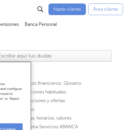
Hazte cliente
Área cliente
Pensiones
Banca Personal
nú
Abrir submenú
Abrir submenú
Términos financieros: Glosario
 you
t and configure
Operaciones habituales
choose to
es" or "Reject
Promociones y ofertas
Seguros
Oficinas, horarios, valores
Programa Servicios ABANCA
t Cookies