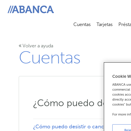
ABANCA
Cuentas
Tarjetas
Prést
Abrir submenú
Abrir 
Volver a ayuda
Cuentas
Cookie W
ABANCA uses
commercial 
cookies acco
directly acc
¿Cómo puedo desistir 
cookies" bu
For more in
¿Cómo puedo desistir o cancelar un pr
Reje