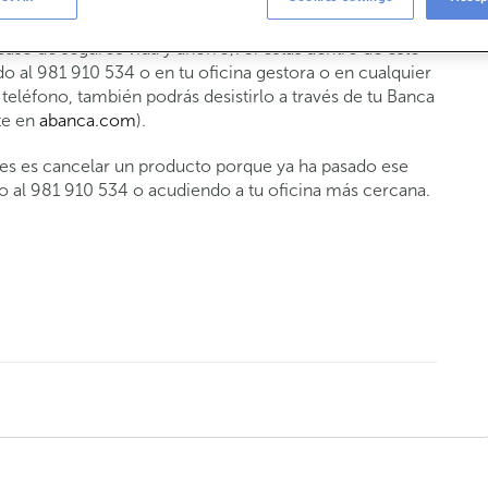
ar, dispones de un plazo legal de 14 días naturales
caso de seguros vida y ahorro). Si estás dentro de este
do al 981 910 534 o en tu oficina gestora o en cualquier
teléfono, también podrás desistirlo a través de tu Banca
te en
abanca.com
).
eres es cancelar un producto porque ya ha pasado ese
o al 981 910 534 o acudiendo a tu oficina más cercana.