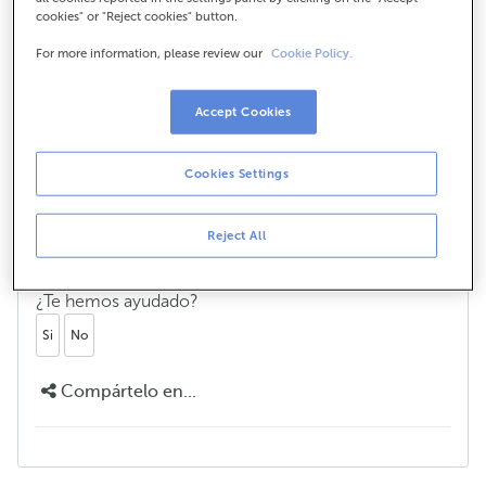
cookies" or "Reject cookies" button.
el extranjero?
For more information, please review our
Cookie Policy.
Accept Cookies
¿Cómo puedo hacer una transferencia
a una cuenta de ABANCA desde el
extranjero?
Cookies Settings
Si deseas enviar dinero desde el extranjero a una
cuenta de ABANCA solo tienes que hacer
Reject All
una transferencia internacional y facilitar tus datos
SWIFT/BIC e IBAN.
¿Te hemos ayudado?
Si
No
Compártelo en...