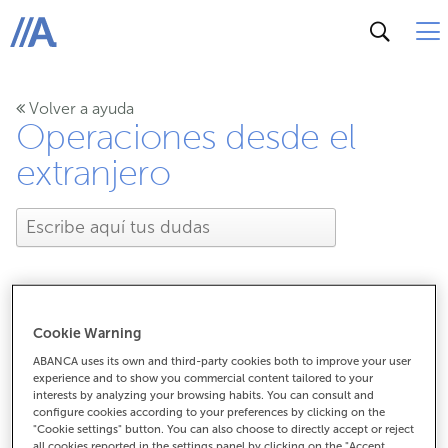
ABANCA
Volver a ayuda
Operaciones desde el
extranjero
Cookie Warning
¿Cómo puedo hacer una
ABANCA uses its own and third-party cookies both to improve your user
transferencia a una
experience and to show you commercial content tailored to your
interests by analyzing your browsing habits. You can consult and
configure cookies according to your preferences by clicking on the
cuenta de ABANCA desde
"Cookie settings" button. You can also choose to directly accept or reject
all cookies reported in the settings panel by clicking on the "Accept