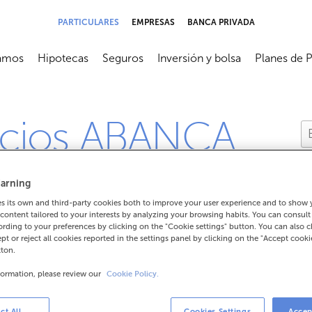
PARTICULARES
EMPRESAS
BANCA PRIVADA
amos
Hipotecas
Seguros
Inversión y bolsa
Planes de 
submenú
Abrir submenú
Abrir submenú
Abrir submenú
Abrir subme
icios ABANCA
arning
 its own and third-party cookies both to improve your user experience and to show
content tailored to your interests by analyzing your browsing habits. You can consul
rding to your preferences by clicking on the "Cookie settings" button. You can also 
aldo medio en productos
ept or reject all cookies reported in the settings panel by clicking on the "Accept cooki
tton.
 con las condiciones del
formation, please review our
Cookie Policy.
BANCA?
ct All
Cookies Settings
Accep