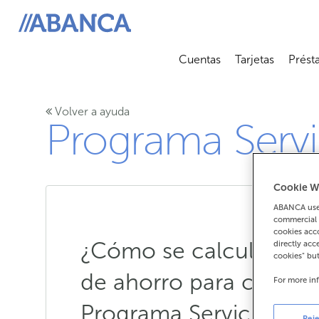
ABANCA
Cuentas
Tarjetas
Prést
Abrir submenú
Abrir 
Volver a ayuda
Programa Serv
Cookie W
ABANCA uses
commercial 
cookies acco
¿Cómo se calcula el s
directly acc
cookies" bu
de ahorro para cumplir
For more in
Programa Servicios A
Reje