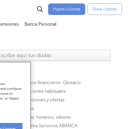
Hazte cliente
Área cliente
Pensiones
Banca Personal
nú
Abrir submenú
Abrir submenú
Términos financieros: Glosario
 you
t and configure
Operaciones habituales
choose to
es" or "Reject
Promociones y ofertas
Seguros
Oficinas, horarios, valores
Programa Servicios ABANCA
t Cookies