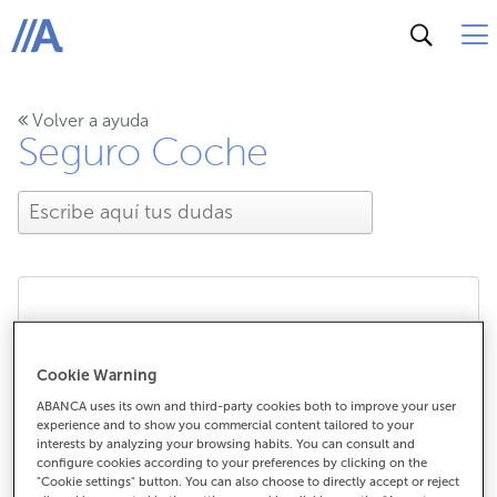
ABANCA
Volver a ayuda
Seguro Coche
¿Con qué compañías
Cookie Warning
trabajáis en el Seguro
ABANCA uses its own and third-party cookies both to improve your user
experience and to show you commercial content tailored to your
Coche?
interests by analyzing your browsing habits. You can consult and
configure cookies according to your preferences by clicking on the
"Cookie settings" button. You can also choose to directly accept or reject