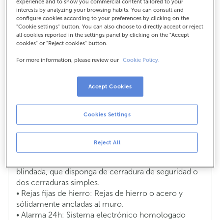
experience and to show you commercial content tailored to your
interests by analyzing your browsing habits. You can consult and
hogar?
configure cookies according to your preferences by clicking on the
"Cookie settings" button. You can also choose to directly accept or reject
all cookies reported in the settings panel by clicking on the "Accept
cookies" or "Reject cookies" button.
¿Cuales son las medidas contra robo
For more information, please review our
Cookie Policy.
que puede tener una vivienda a efectos
del seguro de hogar?
Accept Cookies
Estas son las diferentes medidas de seguridad contra
robo que puede tener tu vivienda a efectos del
Cookies Settings
seguro de hogar:
Reject All
• Puerta de seguridad: Puerta de madera y
contrachapado metálico o de madera maciza o
blindada, que disponga de cerradura de seguridad o
dos cerraduras simples.
• Rejas fijas de hierro: Rejas de hierro o acero y
sólidamente ancladas al muro.
• Alarma 24h: Sistema electrónico homologado