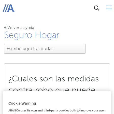
ABANCA
Volver a ayuda
Seguro Hogar
¿Cuales son las medidas
contra robo que puede
tener una vivienda a
Cookie Warning
efectos del seguro de
ABANCA uses its own and third-party cookies both to improve your user