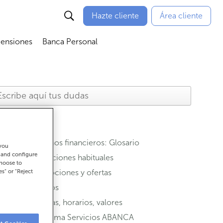
Hazte cliente
Área cliente
Pensiones
Banca Personal
nú
Abrir submenú
Abrir submenú
Términos financieros: Glosario
 you
t and configure
Operaciones habituales
choose to
es" or "Reject
Promociones y ofertas
Seguros
Oficinas, horarios, valores
Programa Servicios ABANCA