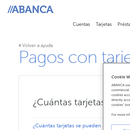
ABANCA
Cuentas
Tarjetas
Prést
Abrir submenú
Abrir 
Volver a ayuda
Pagos con tarj
Cookie W
ABANCA uses
commercial 
cookies acco
¿Cuántas tarjetas se p
directly acc
cookies" bu
For more in
¿Cuántas tarjetas se pueden agregar a 