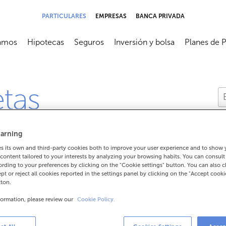
PARTICULARES
EMPRESAS
BANCA PRIVADA
amos
Hipotecas
Seguros
Inversión y bolsa
Planes de 
submenú
Abrir submenú
Abrir submenú
Abrir submenú
Abrir subme
etas
arning
 its own and third-party cookies both to improve your user experience and to show
content tailored to your interests by analyzing your browsing habits. You can consul
rding to your preferences by clicking on the "Cookie settings" button. You can also 
ueden agregar a Apple Pay?
ept or reject all cookies reported in the settings panel by clicking on the "Accept cooki
tton.
formation, please review our
Cookie Policy.
Apple Pay?