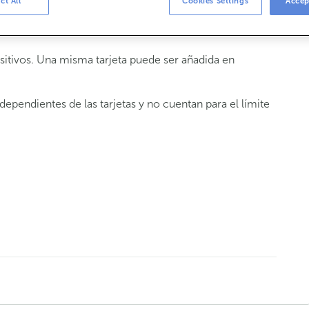
ct All
Cookies Settings
Accep
one XR, iPhone X, iPhone 8, iPhone 8 Plus y Apple Watch
sitivos. Una misma tarjeta puede ser añadida en
dependientes de las tarjetas y no cuentan para el límite