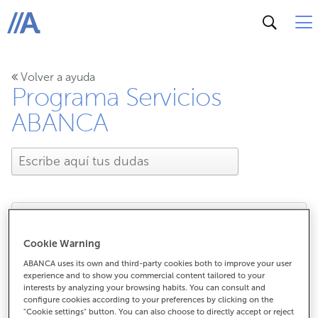
ABANCA
Volver a ayuda
Programa Servicios
ABANCA
¿Cuentan las compras
Cookie Warning
ABANCA uses its own and third-party cookies both to improve your user
realizadas con tarjeta
experience and to show you commercial content tailored to your
interests by analyzing your browsing habits. You can consult and
configure cookies according to your preferences by clicking on the
virtual para el Programa
"Cookie settings" button. You can also choose to directly accept or reject