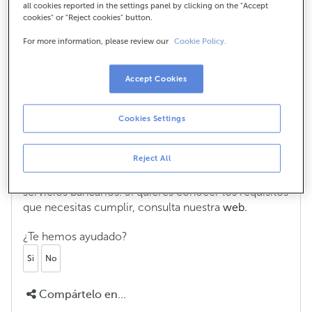
all cookies reported in the settings panel by clicking on the "Accept
Servicios ABANCA?
cookies" or "Reject cookies" button.
For more information, please review our
Cookie Policy.
¿Cuentan las compras realizadas con
Accept Cookies
tarjeta virtual para el Programa
Servicios ABANCA?
Cookies Settings
Por supuesto, computan en la tarjeta "física" desde la
que se generó la tarjeta virtual.
Reject All
En ABANCA es muy fácil no pagar por los principales
servicios bancarios. Si quieres conocer los requisitos
que necesitas cumplir, consulta nuestra
web.
¿Te hemos ayudado?
Si
No
Compártelo en...