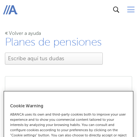
ABANCA
Volver a ayuda
Planes de pensiones
Documentación de los
planes de pensiones
Cookie Warning
ABANCA uses its own and third-party cookies both to improve your user
experience and to show you commercial content tailored to your
interests by analyzing your browsing habits. You can consult and
configure cookies according to your preferences by clicking on the
Documentación de los planes de
"Cookie settings" button. You can also choose to directly accept or reject