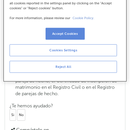
pensiones
all cookies reported in the settings panel by clicking on the "Accept
cookies" or "Reject cookies" button.
Si el fallecido poseía uno de estos productos, será
For more information, please review our
Cookie Policy.
necesario que presentes:
DNI del fallecido.
Accept Cookies
DNI de los beneficiarios.
Cookies Settings
De designar como beneficiarios a los hijos, el
Libro de Familia.
Reject All
De designar como beneficiario al cónyuge o
pareja de hecho, el Certificado de inscripción de
matrimonio en el Registro Civil o en el Registro
de parejas de hecho.
¿Te hemos ayudado?
Si
No