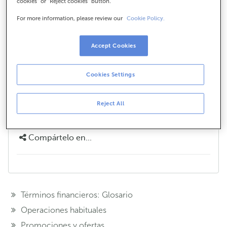
cookies" or "Reject cookies" button.
For more information, please review our
Cookie Policy.
¿Dónde puedo encontrar las
Gasolineras Galp con descuento?
Accept Cookies
Comprueba las gasolineras Galp adheridas a la
promoción
aquí.
Cookies Settings
¿Te hemos ayudado?
Reject All
Si
No
Compártelo en...
Términos financieros: Glosario
Operaciones habituales
Promociones y ofertas