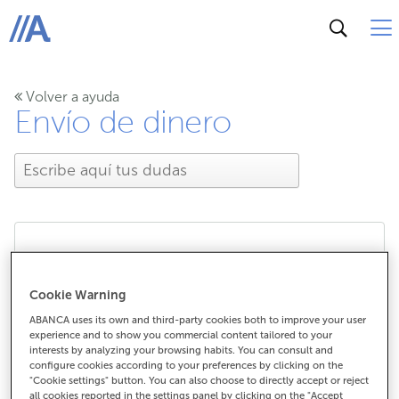
ABANCA
Volver a ayuda
Envío de dinero
¿Es Hal-Cash un sistema
Cookie Warning
seguro?
ABANCA uses its own and third-party cookies both to improve your user
experience and to show you commercial content tailored to your
interests by analyzing your browsing habits. You can consult and
configure cookies according to your preferences by clicking on the
"Cookie settings" button. You can also choose to directly accept or reject
¿Es Hal-Cash un sistema seguro?
all cookies reported in the settings panel by clicking on the "Accept