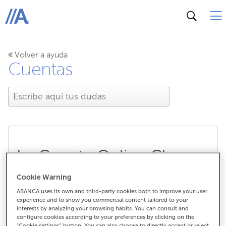
ABANCA
Volver a ayuda
Cuentas
La Cuenta Online Clara
incluye una tarjeta de
Cookie Warning
ABANCA uses its own and third-party cookies both to improve your user
crédito, ¿qué tengo que
experience and to show you commercial content tailored to your
interests by analyzing your browsing habits. You can consult and
hacer si no me interesa?
configure cookies according to your preferences by clicking on the
"Cookie settings" button. You can also choose to directly accept or reject