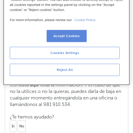
all cookies reported in the settings panel by clicking on the "Accept
cookies" or "Reject cookies" button.
For more information, please review our
Cookie Policy.
La Cuenta Online Clara incluye una
tarjeta de crédito, ¿qué tengo que
hacer si no me interesa?
Accept Cookies
No, no es obligatorio contratarla, ¡pero te animamos
a que la pruebes y así conocer todas las ventajas!
Cookies Settings
Flexibilidad para elegir la forma de pago de tus
compras (a fin de mes, pago fraccionado...), seguros
Reject All
para tus compras, descuento en gasolineras... ¡hasta
retirar dinero como si fuera una tarjeta de débito!
Consulta
aquí
toda la información. Y en caso de que
no la utilices o no la quieras, puedes darla de baja en
cualquier momento entregándola en una oficina o
llamándonos al 981 910 534.
¿Te hemos ayudado?
Si
No