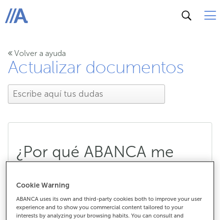
ABANCA
Volver a ayuda
Actualizar documentos
¿Por qué ABANCA me
pide un documento que
Cookie Warning
justifique mi actividad
ABANCA uses its own and third-party cookies both to improve your user
experience and to show you commercial content tailored to your
laboral?
interests by analyzing your browsing habits. You can consult and