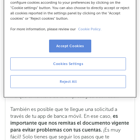
configure cookies according to your preferences by clicking on the
"Cookie settings" button. You can also choose to directly accept or reject
all cookies reported in the settings panel by clicking on the "Accept
cookies" or "Reject cookies" button.
¿Por qué ABANCA me pide un
For more information, please review our
documento que justifique mi actividad
Cookie Policy.
laboral?
Accept Cookies
La ley nos exige mantener actualizada la
documentación de nuestros clientes. Por esto, al
contratar algún producto o al acudir a una oficina, te
Cookies Settings
podemos solicitar
una copia de un documento
que justifique tu actividad laboral.
Como por
Reject All
ejemplo una nómina, la vida laboral de la Seguridad
Social, una copia de la página de IRPF donde se
indique el nombre de la empresa y su actividad...
También es posible que te llegue una solicitud a
través de tu app de banca móvil. En ese caso,
es
importante que nos remitas el documento vigente
para evitar problemas con tus cuentas.
¡Es muy
fácil! Solo tienes que seguir los pasos que te