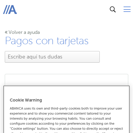
ABANCA
Volver a ayuda
Pagos con tarjetas
¿Por qué el diseño de mi
Cookie Warning
tarjeta en el Wallet no es
ABANCA uses its own and third-party cookies both to improve your user
experience and to show you commercial content tailored to your
igual que el de la tarjeta
interests by analyzing your browsing habits. You can consult and
configure cookies according to your preferences by clicking on the
de plástico?
"Cookie settings" button. You can also choose to directly accept or reject