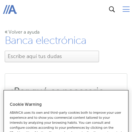
ABANCA
Volver a ayuda
Banca electrónica
¿Por qué es necesario
incluir la dirección del
Cookie Warning
ABANCA uses its own and third-party cookies both to improve your user
beneficiario en el envío
experience and to show you commercial content tailored to your
interests by analyzing your browsing habits. You can consult and
de dinero a determinados
configure cookies according to your preferences by clicking on the