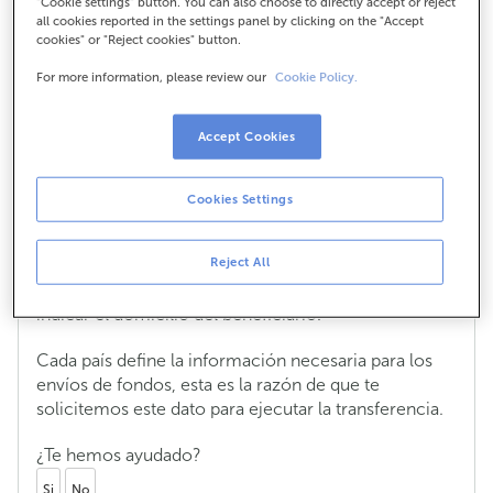
"Cookie settings" button. You can also choose to directly accept or reject
all cookies reported in the settings panel by clicking on the "Accept
países?
cookies" or "Reject cookies" button.
For more information, please review our
Cookie Policy.
¿Por qué es necesario incluir la
Accept Cookies
dirección del beneficiario en el envío
de dinero a determinados países?
Cookies Settings
Siguiendo las indicaciones del Reglamento UE
2015/847, en los envíos de fondos emitidos a
Reject All
algunos países no pertenecientes a la Unión Europa,
como Reino Unido, Australia o Canadá, es necesario
indicar el domicilio del beneficiario.
Cada país define la información necesaria para los
envíos de fondos, esta es la razón de que te
solicitemos este dato para ejecutar la transferencia.
¿Te hemos ayudado?
Si
No