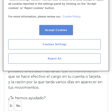
all cookies reported in the settings panel by clicking on the "Accept
cookies" or "Reject cookies" button.
For more information, please review our
Cookie Policy.
¿Por qué los cargos de Samsung Wallet
tardan en aparecer en mis
movimientos?
Accept Cookies
Las operaciones con Samsung Wallet se procesan en
dos fases.
Cookies Settings
La primera fase es la autorización, que genera
Reject All
el bloqueo del importe correspondiente en tu cuenta
o tarjeta. La segunda fase es la liquidación, que se
produce unos días más tarde. Ese el momento en
que se hace efectivo el cargo en tu cuenta o tarjeta,
y la razón por la que tarda varios días en aparecer en
tus movimientos.
¿Te hemos ayudado?
Si
No