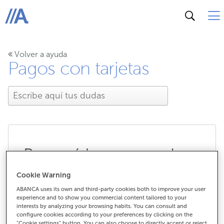
ABANCA
Volver a ayuda
Pagos con tarjetas
¿Por qué los cargos de
Samsung Wallet tardan
Cookie Warning
ABANCA uses its own and third-party cookies both to improve your user
en aparecer en mis
experience and to show you commercial content tailored to your
interests by analyzing your browsing habits. You can consult and
configure cookies according to your preferences by clicking on the
movimientos?
"Cookie settings" button. You can also choose to directly accept or reject