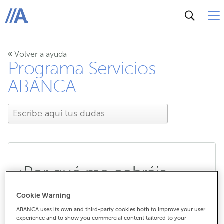
ABANCA
Volver a ayuda
Programa Servicios
ABANCA
¿Por qué me cobráis
comisiones por mis
Cookie Warning
ABANCA uses its own and third-party cookies both to improve your user
cuentas?
experience and to show you commercial content tailored to your