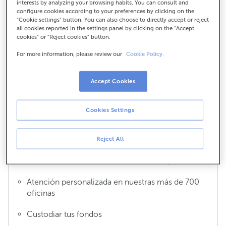
interests by analyzing your browsing habits. You can consult and
configure cookies according to your preferences by clicking on the
"Cookie settings" button. You can also choose to directly accept or reject
all cookies reported in the settings panel by clicking on the "Accept
¿Por qué me cobráis comisiones por
cookies" or "Reject cookies" button.
mis cuentas?
For more information, please review our
Cookie Policy.
Tener una cuenta bancaria en cualquier banco lleva
asociado el pago por los servicios que te ofrecemos.
Accept Cookies
Entre estos servicios están:
Información detallada de los movimientos y
Cookies Settings
operaciones realizados en tu cuenta
Atención multicanal gratuita 365 días al año, 7 días
Reject All
a la semana y las 24 horas del día: cajeros,
atención telefónica, banca electrónica y móvil
Atención personalizada en nuestras más de 700
oficinas
Custodiar tus fondos