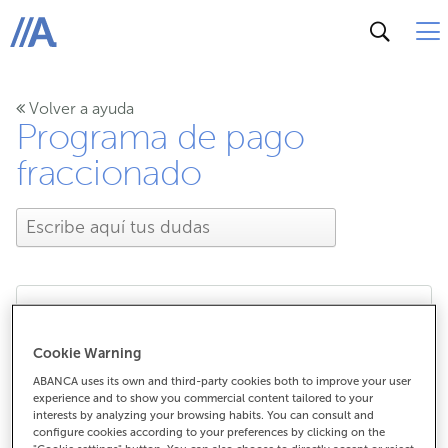
ABANCA
Volver a ayuda
Programa de pago
fraccionado
¿Qué compras puedo
Cookie Warning
aplazar con el servicio de
ABANCA uses its own and third-party cookies both to improve your user
experience and to show you commercial content tailored to your
interests by analyzing your browsing habits. You can consult and
pago fraccionado?
configure cookies according to your preferences by clicking on the