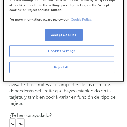
"Cookie settings" button. You can also choose to directly accept or reject
all cookies reported in the settings panel by clicking on the "Accept
cookies" or "Reject cookies" button.
¿Qué compras puedo aplazar con el
For more information, please review our
Cookie Policy.
servicio de pago fraccionado?
Accept Cookies
Puedes aplazar cualquier pago de más de 75 € que
realices con tu tarjeta de crédito ABANCA Visa o
Mastercard (excepto Visa Tú, Visa Clip, Visa Proyecta
Cookies Settings
y Zona Aberta) en comercios o internet, en España o
en cualquier parte del mundo.
Reject All
Cada vez que realices una compra que puedas
aplazar, recibirás un mensaje en tu móvil para
avisarte. Los límites a los importes de las compras
dependerán del límite que hayas establecido en tu
tarjeta, y también podrá variar en función del tipo de
tarjeta.
¿Te hemos ayudado?
Si
No