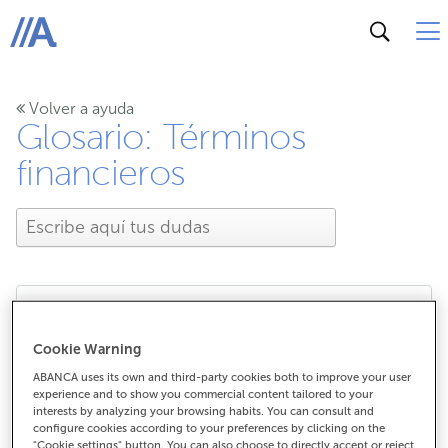
ABANCA
Volver a ayuda
Glosario: Términos
financieros
¿Qué es la tecnología
Cookie Warning
ABANCA uses its own and third-party cookies both to improve your user
NFC?
experience and to show you commercial content tailored to your
interests by analyzing your browsing habits. You can consult and
configure cookies according to your preferences by clicking on the
"Cookie settings" button. You can also choose to directly accept or reject