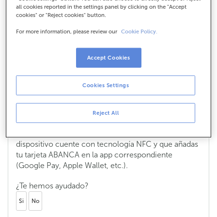
all cookies reported in the settings panel by clicking on the "Accept
¿Qué es la tecnología NFC?
cookies" or "Reject cookies" button.
El
NFC
(Near Field Communication) es una
For more information, please review our
Cookie Policy.
tecnología inalámbrica de corto alcance que
permite la conexión entre dos dispositivos al emitir y
Accept Cookies
recibir señales de forma simultánea.
Esta tecnología es la que utilizan servicios como
Cookies Settings
Google Pay, Samsung Pay o Apple Pay
, y puedes
usarla con tus tarjetas
ABANCA
para pagar
directamente en comercios con tu teléfono móvil.
Reject All
Para utilizar estos servicios, es imprescindible que tu
dispositivo cuente con tecnología NFC y que añadas
tu tarjeta ABANCA en la app correspondiente
(Google Pay, Apple Wallet, etc.).
¿Te hemos ayudado?
Si
No