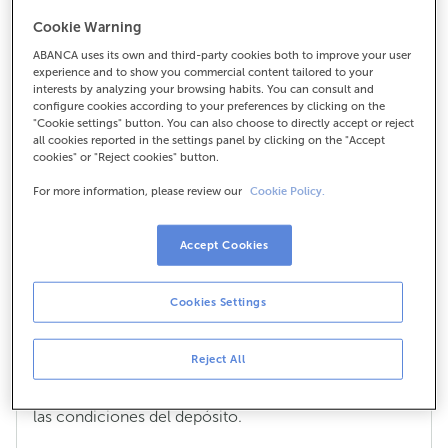
Cookie Warning
¿Qué es un depósito a plazo y qué
beneficio de ahorro genera?
ABANCA uses its own and third-party cookies both to improve your user
experience and to show you commercial content tailored to your
Un depósito
es un producto bancario en el cual le
interests by analyzing your browsing habits. You can consult and
configure cookies according to your preferences by clicking on the
dejas una cantidad de dinero al banco para que te la
"Cookie settings" button. You can also choose to directly accept or reject
guarde durante un período de tiempo determinado,
all cookies reported in the settings panel by clicking on the "Accept
y a cambio obtienes un beneficio. Hay varios tipos
cookies" or "Reject cookies" button.
de depósitos en función de las condiciones bajo las
For more information, please review our
Cookie Policy.
que se acuerda.
En los depósitos a plazo fijo
guardas una cantidad
Accept Cookies
en el banco con condición de que no la retires, ni
toda ni en parte, hasta la finalización del plazo. A
Cookies Settings
cambio recibes unos intereses que también son
fijos: sabes exactamente cuánto vas a ganar con el
depósito y cuándo vas a ingresar lo que ganes. Si
Reject All
retiras todo o parte del depósito antes de la fecha te
expones a una penalización, que varía en función de
las condiciones del depósito.