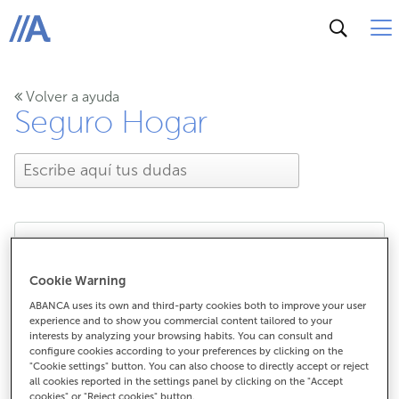
ABANCA
Volver a ayuda
Seguro Hogar
¿Qué se consideran
Cookie Warning
anexos de la vivienda?
ABANCA uses its own and third-party cookies both to improve your user
experience and to show you commercial content tailored to your
interests by analyzing your browsing habits. You can consult and
configure cookies according to your preferences by clicking on the
"Cookie settings" button. You can also choose to directly accept or reject
all cookies reported in the settings panel by clicking on the "Accept
¿Qué se consideran anexos de la
cookies" or "Reject cookies" button.