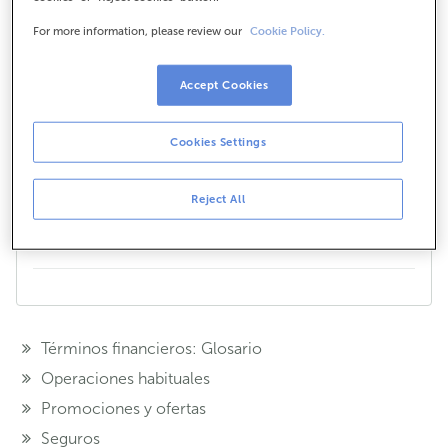
vivienda?
For more information, please review our
Cookie Policy.
Se consideran anexos a tu vivienda los garajes y
trasteros ubicados en el mismo edificio en el que se
Accept Cookies
encuentra la vivienda. No siendo posible asegurar
anexos ubicados en un edificio diferente.
Cookies Settings
¿Te hemos ayudado?
Si
No
Reject All
Compártelo en...
Términos financieros: Glosario
Operaciones habituales
Promociones y ofertas
Seguros