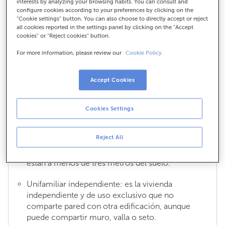
interests by analyzing your browsing habits. You can consult and
asegurar?
configure cookies according to your preferences by clicking on the
"Cookie settings" button. You can also choose to directly accept or reject
Según cómo sea tu vivienda se podrá clasificar
all cookies reported in the settings panel by clicking on the "Accept
como:
cookies" or "Reject cookies" button.
For more information, please review our
Cookie Policy.
Piso en planta intermedia: vivienda ubicada en un
edificio en el que las ventanas, terrazas o balcones
están a más de tres metros del suelo y no es un
Accept Cookies
piso en última planta.
Piso en última planta (ático): el último piso de un
Cookies Settings
edificio de viviendas.
Reject All
Piso en planta baja: vivienda ubicada en un
edificio en el que las ventanas, terrazas o balcones
están a menos de tres metros del suelo.
Unifamiliar independiente: es la vivienda
independiente y de uso exclusivo que no
comparte pared con otra edificación, aunque
puede compartir muro, valla o seto.