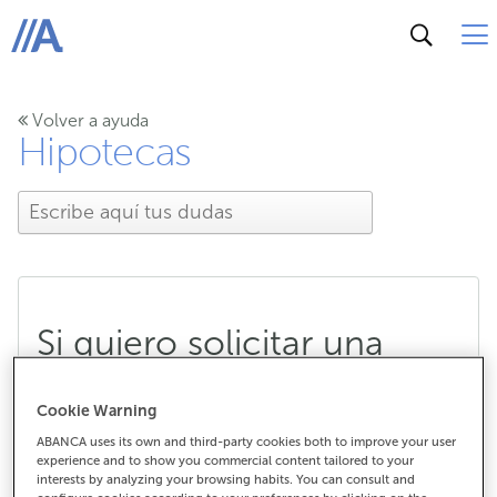
ABANCA
Volver a ayuda
Hipotecas
Si quiero solicitar una
hipoteca joven con aval
Cookie Warning
ICO, ¿qué requisitos de
ABANCA uses its own and third-party cookies both to improve your user
experience and to show you commercial content tailored to your
ingresos tengo que
interests by analyzing your browsing habits. You can consult and