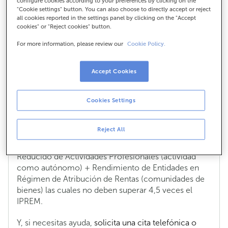
configure cookies according to your preferences by clicking on the
"Cookie settings" button. You can also choose to directly accept or reject
cumplir?
all cookies reported in the settings panel by clicking on the "Accept
cookies" or "Reject cookies" button.
For more information, please review our
Cookie Policy.
Si quiero solicitar una hipoteca joven
con aval ICO, ¿qué requisitos de
Accept Cookies
ingresos tengo que cumplir?
Si ya cumples los requisitos necesarios para solicitar
Cookies Settings
una
hipoteca joven con aval ICO
, ten en cuenta que
el cálculo de los ingresos se obtienen del IRPF
Reject All
declarado, en las casillas de Retribuciones Dinerarias
(trabajos por cuenta ajena) + Rendimiento Neto
Reducido de Actividades Profesionales (actividad
como autónomo) + Rendimiento de Entidades en
Régimen de Atribución de Rentas (comunidades de
bienes) las cuales no deben superar 4,5 veces el
IPREM.
Y, si necesitas ayuda,
solicita una cita telefónica o