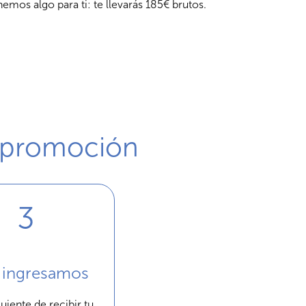
emos algo para ti: te llevarás 185€ brutos.
 promoción
o ingresamos
guiente de recibir tu