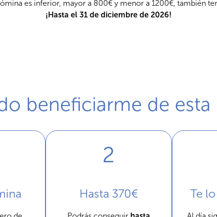
 nómina es inferior, mayor a 800€ y menor a 1200€, también ten
¡Hasta el 31 de diciembre de 2026!
o beneficiarme de esta
mina
Hasta 370€
Te l
ero de
Podrás conseguir
hasta
Al día si