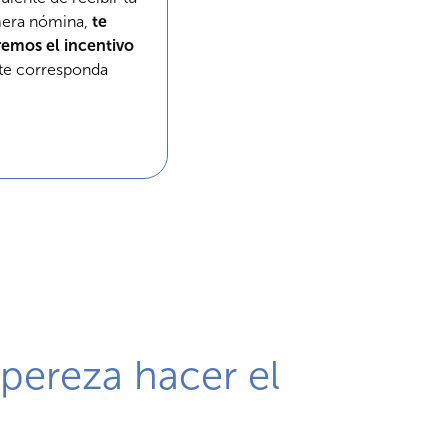
mera nómina,
te
remos el incentivo
te corresponda
pereza hacer el