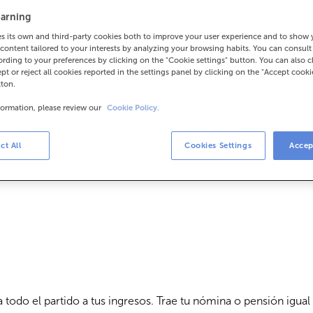
llévate 370€
arning
 its own and third-party cookies both to improve your user experience and to show
content tailored to your interests by analyzing your browsing habits. You can consul
rding to your preferences by clicking on the "Cookie settings" button. You can also 
ept or reject all cookies reported in the settings panel by clicking on the "Accept cooki
tton.
formation, please review our
Cookie Policy.
ct All
Cookies Settings
Accep
todo el partido a tus ingresos. Trae tu nómina o pensión igual