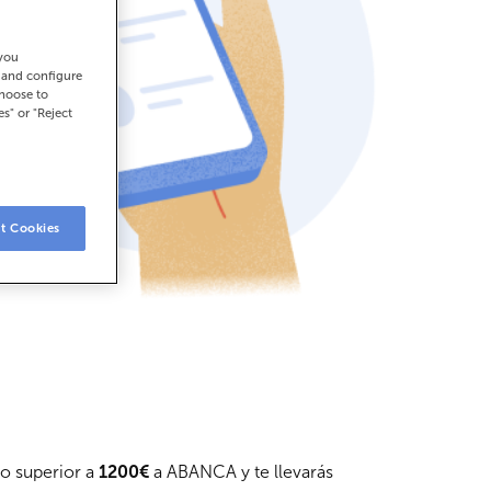
 you
t and configure
choose to
es" or "Reject
t Cookies
 o superior a
1200€
a ABANCA y te llevarás