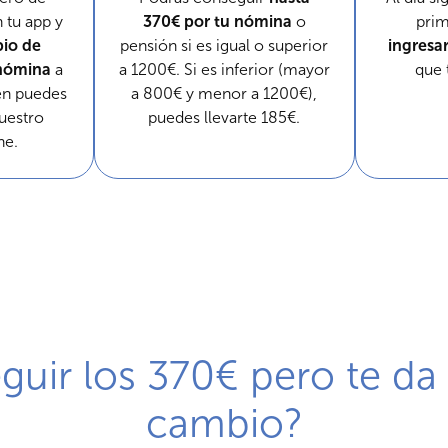
tu app y
370€ por tu nómina
o
pri
bio de
pensión si es igual o superior
ingresa
 nómina
a
a 1200€. Si es inferior (mayor
que 
én puedes
a 800€ y menor a 1200€),
uestro
puedes llevarte 185€.
ne.
uir los 370€ pero te da 
cambio?