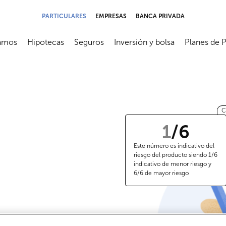
PARTICULARES
EMPRESAS
BANCA PRIVADA
amos
Hipotecas
Seguros
Inversión y bolsa
Planes de 
submenú
Abrir submenú
Abrir submenú
Abrir submenú
Abrir subme
C
1
/
6
Este número es indicativo del
riesgo del producto siendo 1/6
indicativo de menor riesgo y
6/6 de mayor riesgo