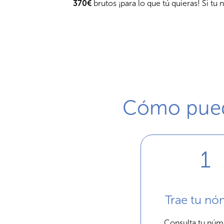
370€
brutos ¡para lo que tú quieras! Si tu
Cómo pued
Trae tu nó
Consulta tu núm