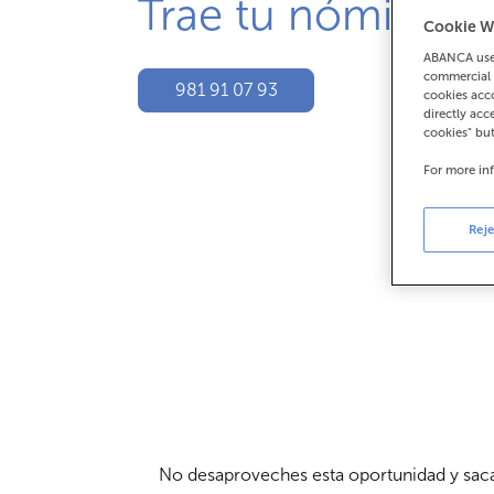
Trae tu nómina y 
Cookie W
ABANCA uses
commercial 
981 91 07 93
cookies acco
directly acc
cookies" bu
For more in
Reje
No desaproveches esta oportunidad y saca 