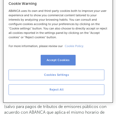
Cookie Warning
Para todo lo demás:
ABANCA uses its own and third-party cookies both to improve your user
987370195
experience and to show you commercial content tailored to your
interests by analyzing your browsing habits. You can consult and
configure cookies according to your preferences by clicking on the
Cómo llegar
"Cookie settings" button. You can also choose to directly accept or reject
all cookies reported in the settings panel by clicking on the "Accept
cookies" or "Reject cookies" button.
For more information, please review our
Cookie Policy.
Consulta todos los horarios
Gestiones comerciales
Accept Cookies
De lunes a viernes de
8:15 a 14:00.
Puedes pedir
cita previa
y te atenderemos el día y hora
que elijas.
Cookies Settings
Operaciones con efectivo
Clientes: de lunes a viernes de 8:15 a 11:00
Reject All
Si no eres cliente, el horario de caja será los
martes y
de cada mes de 08:15 a 11:00
jueves del 6 al 24
(salvo para pagos de tributos de emisores públicos con
acuerdo con ABANCA que aplica el mismo horario de