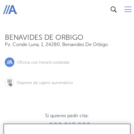
Pz. Conde Luna, 1, 24280, Benavides De Orbigo
ABANCA
BENAVIDES DE ORBIGO
Pz. Conde Luna, 1
,
24280
,
Benavides De Orbigo
Oficina con horario estándar
Dispone de cajero automático
Si quieres pedir cita:
900 815 200