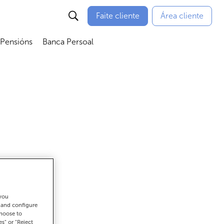
Faite cliente
Área cliente
 Pensións
Banca Persoal
menú
Abrir submenú
Abrir submenú
 you
ar
t and configure
choose to
es" or "Reject