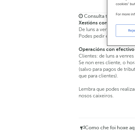
cookies" bu
For more in
Consulta todos os hora
Xestións comerciais
De luns a venres de
8:15 
Reje
Podes pedir
cita previa
e a
Operacións con efectivo
Clientes: de luns a venres
Se non eres cliente, o hor
(salvo para pagos de tri
que para clientes).
Lembra que podes realizar
nosos caixeiros.
Como che foi hoxe aq