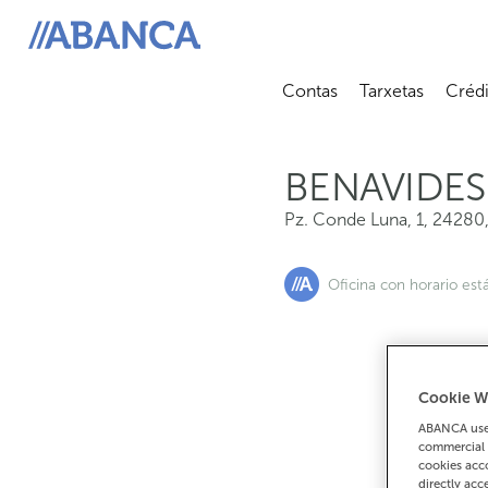
Pz. Conde Luna, 1, 24280, Benavides De Orbigo
ABANCA
Contas
Tarxetas
Crédi
Abrir submenú
Abrir 
BENAVIDES
Pz. Conde Luna, 1
,
24280
Oficina con horario est
Cookie W
Se
ABANCA uses
commercial 
cookies acco
directly acc