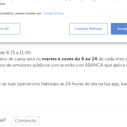
tton.
formation, please review our
Cookie Policy.
rios
a 14:00.
ct All
Cookies Settings
Accep
tenderémoste o día e hora que escollas
 de 8:15 a 11:00
ario de caixa será os
de cada mes d
martes e xoves do 6 ao 24
butos de emisores públicos con acordo con ABANCA que aplica
 as túas operacións habituais as 24 horas do día na túa app, b
uí?
Cóntanolo