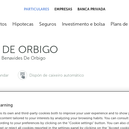
PARTICULARES
EMPRESAS
BANCA PRIVADA
tos
Hipotecas
Seguros
Investimento e bolsa
Plans de
submenú
Abrir submenú
Abrir submenú
Abrir submenú
Abrir sub
 DE ORBIGO
,
Benavides De Orbigo
ándar
Dispón de caixeiro automático
arning
 queres pedir cita:
Para todo o demais:
 its own and third-party cookies both to improve your user experience and to show
900 815 200
987370195
Como cheg
content tailored to your interests by analyzing your browsing habits. You can consul
rding to your preferences by clicking on the "Cookie settings" button. You can also 
ept or reject all cookies reported in the settings panel by clicking on the "Accept cooki